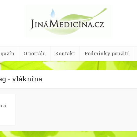
gazín
O portálu
Kontakt
Podmínky použití
ag - vláknina
a a