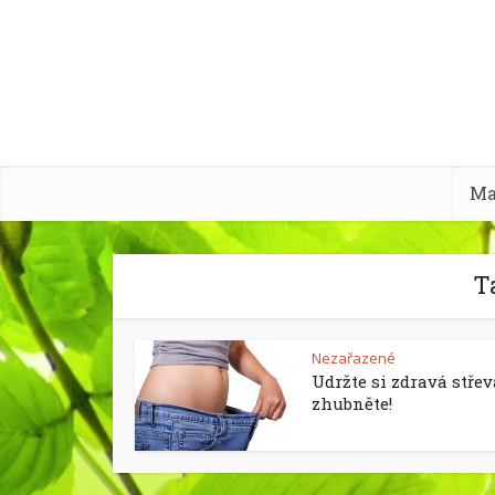
Ma
T
Nezařazené
Udržte si zdravá střev
zhubněte!