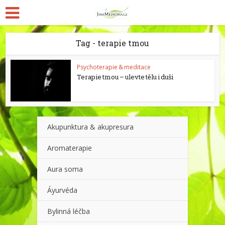
Tag - terapie tmou
Psychoterapie & meditace
Terapie tmou – ulevte tělu i duši
Akupunktura & akupresura
Aromaterapie
Aura soma
Áyurvéda
Bylinná léčba