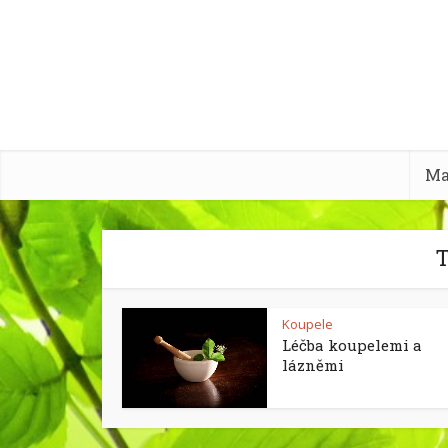
Ma
T
Koupele
Léčba koupelemi a
lázněmi