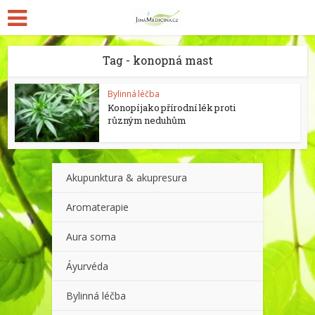
Tag - konopná mast
Bylinná léčba
Konopí jako přírodní lék proti
různým neduhům
Akupunktura & akupresura
Aromaterapie
Aura soma
Áyurvéda
Bylinná léčba