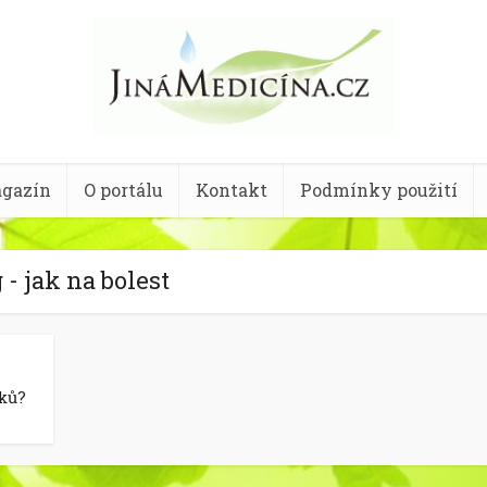
gazín
O portálu
Kontakt
Podmínky použití
 - jak na bolest
éků?