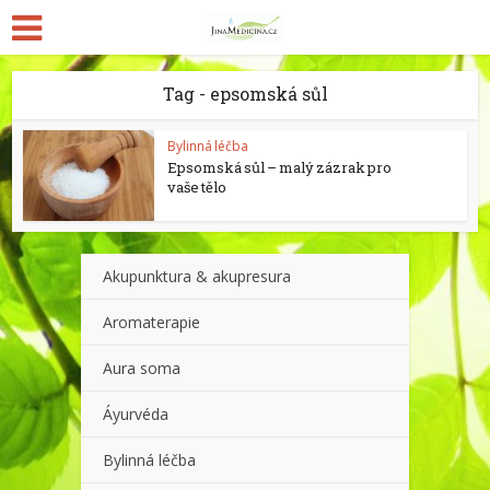
Tag - epsomská sůl
Bylinná léčba
Epsomská sůl – malý zázrak pro
vaše tělo
Akupunktura & akupresura
Aromaterapie
Aura soma
Áyurvéda
Bylinná léčba