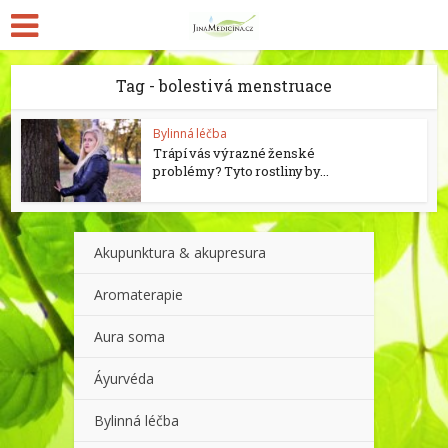
Tag - bolestivá menstruace
Bylinná léčba
Trápí vás výrazné ženské
problémy? Tyto rostliny by...
Akupunktura & akupresura
Aromaterapie
Aura soma
Áyurvéda
Bylinná léčba