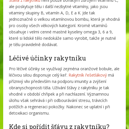
Šťáva z rakytníku
není pouze bohatým zdrojem vitaminu C,
ale poskytuje tělu i další nezbytné vitamíny, jako jsou
vitaminy skupiny B, vitamín A, D, E a K. Jde tak
jednoznačně o velkou vitamínovou bombu, která je vhodná
pro osoby všech věkových kategorií. Kromě vitamínů
obsahuje i velmi cenné mastné kyseliny omega 3, 6 a 9,
které si lidské tělo nedokáže samo vyrobit, takže je nutné
je tělu pravidelně dodávat.
Léčivé účinky rakytníku
Pro léčivé účinky se využívají zejména oranžové bobule, ale
léčivou silou disponuje celý keř.
Rakytník řešetlákový
má
příznivý vliv především na podporu imunity a zvýšení
obranyschopnosti těla. Užívání šťávy z rakytníku je tak
vhodné v období chřipek a při nachlazení. Významnou
úlohu však sehrává i při odbourávání stresu, trávicích
potížích a regeneraci pokožky. Nakonec se uplatní i při
detoxikaci organismu.
Kde si pořídit šťávu z rakytníku?