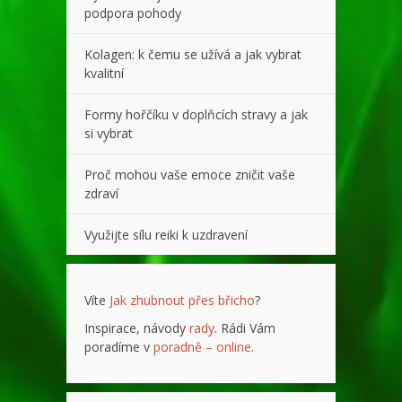
podpora pohody
Kolagen: k čemu se užívá a jak vybrat
kvalitní
Formy hořčíku v doplňcích stravy a jak
si vybrat
Proč mohou vaše emoce zničit vaše
zdraví
Využijte sílu reiki k uzdravení
Víte
Jak zhubnout přes břicho
?
Inspirace, návody
rady
. Rádi Vám
poradíme v
poradně – online
.