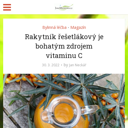
Bylinná léčba
Magazín
•
Rakytník řešetlákový je
bohatým zdrojem
vitaminu C
by
30. 3. 2022
Jan Neckář