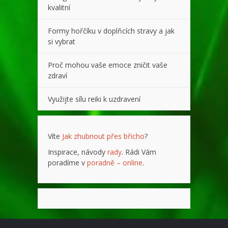
kvalitní
Formy hořčíku v doplňcích stravy a jak
si vybrat
Proč mohou vaše emoce zničit vaše
zdraví
Využijte sílu reiki k uzdravení
Víte
Jak zhubnout přes břicho
?
Inspirace, návody
rady
. Rádi Vám
poradíme v
poradně – online
.