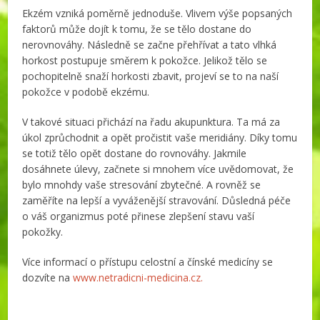
Ekzém vzniká poměrně jednoduše. Vlivem výše popsaných
faktorů může dojít k tomu, že se tělo dostane do
nerovnováhy. Následně se začne přehřívat a tato vlhká
horkost postupuje směrem k pokožce. Jelikož tělo se
pochopitelně snaží horkosti zbavit, projeví se to na naší
pokožce v podobě ekzému.
V takové situaci přichází na řadu akupunktura. Ta má za
úkol zprůchodnit a opět pročistit vaše meridiány. Díky tomu
se totiž tělo opět dostane do rovnováhy. Jakmile
dosáhnete úlevy, začnete si mnohem více uvědomovat, že
bylo mnohdy vaše stresování zbytečné. A rovněž se
zaměříte na lepší a vyváženější stravování. Důsledná péče
o váš organizmus poté přinese zlepšení stavu vaší
pokožky.
Více informací o přístupu celostní a čínské medicíny se
dozvíte na
www.netradicni-medicina.cz.