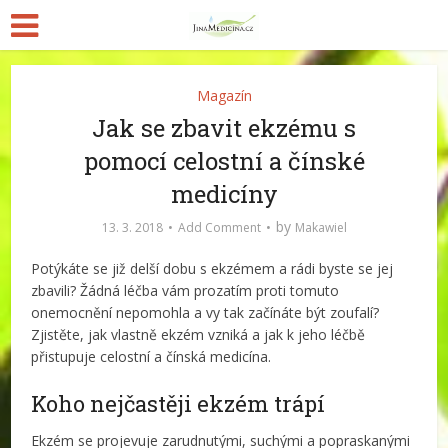
Magazín
Jak se zbavit ekzému s
pomocí celostní a čínské
medicíny
by
13. 3. 2018
Add Comment
Makawiel
Potýkáte se již delší dobu s ekzémem a rádi byste se jej
zbavili? Žádná léčba vám prozatím proti tomuto
onemocnění nepomohla a vy tak začínáte být zoufalí?
Zjistěte, jak vlastně ekzém vzniká a jak k jeho léčbě
přistupuje celostní a čínská medicína.
Koho nejčastěji ekzém trápí
Ekzém se projevuje zarudnutými, suchými a popraskanými