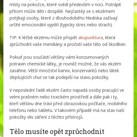
místy na pokožce, které svědí především v noci. Potrápit
přitom může děti i dospělé. Nejčastěji se s ekzémem
potýkají osoby, které z dlouhodobého hlediska zažívají
určité emocionální vypětí (typicky stres nebo strach).
TIP: K léčbě ekzému může přispět
akupunktura
, která
zprůchodní vaše meridiány a pročistí vaše tělo od škodlivin.
Pokud jsou součástí většiny vámi konzumovaných
potravin chemické látky, je rovněž možné, že vás ekzém
zasáhne. Větší množství barviv, konzervantů nebo látek
zlepšujících chuť se tak podepíší na stavu pokožky.
V neposlední řadě ekzém často napadá osoby pracující ve
velmi prašném nebo toxickém prostředí a dále pak i ty,
kteří většinu dne tráví před obrazovkou počítače, mobilního
telefonu nebo tabletu. V takovém případě má na stav naší
pokožky vliv záření z těchto přístrojů.
Tělo musíte opět zprůchodnit