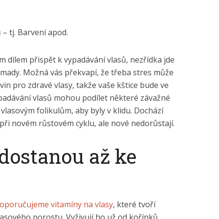
 – tj. Barvení apod.
 dílem přispět k vypadávání vlasů, nezřídka jde
omady. Možná vás překvapí, že třeba stres může
in pro zdravé vlasy, takže vaše kštice bude ve
vypadávání vlasů mohou podílet některé závažné
 vlasovým folikulům, aby byly v klidu. Dochází
 při novém růstovém cyklu, ale nové nedorůstají.
dostanou až ke
oporučujeme vitamíny na vlasy
, které tvoří
sového porostu. Vyživují ho už od kořínků,