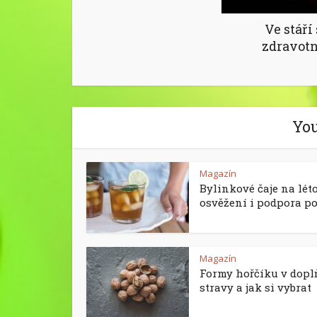
Ve stáří
zdravotn
You
Magazín
Bylinkové čaje na léto
osvěžení i podpora p
Magazín
Formy hořčíku v dopl
stravy a jak si vybrat