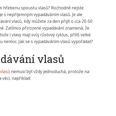
ém hřebenu spoustu vlasů? Rozhodně nejste
uje s nepříjemným vypadáváním vlasů. Je ale
ávání vlasů, kdy můžete za den přijít o cca 20-50
é. Zatímco přirozené vypadávání znamená, že
že i vlasy mají svůj růstový cyklus, příliš velké
ou nemoc. Jak se s vypadáváním vlasů vypořádat?
adávání vlasů
 vlasů
nemusí být vždy jednoduchá, protože na
 věcí, například: