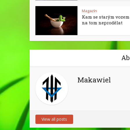
Magazín
Kam se starým vozem 
na tom neprodělat
Ab
Makawiel
View all posts