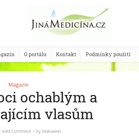
gazín
O portálu
Kontakt
Podmínky použití
Magazín
ci ochablým a
ajícím vlasům
Add Comment
by
Makawiel