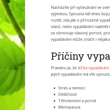
Nacházíte při vyčesávání ve sv
výjimkou. Spousta lidí dnes boj
rozdíl, zda jde o přirozené vypad
vlasů, nebo vypadávání nadměrn
se obnovuje vlasový porost, proto
vypadávání může značit i nějak
Příčiny vyp
Pravdou je, že
léčba vypadávání
jejich vypadávání má vliv spousta
Stres a nemoci
Dědičnost
Těhotenství a porod
Menopauza