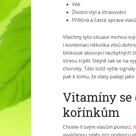
Věk
Životní styl a stravování
Přílišná a častá úprava vlasů
Všechny tyto situace mohou svým
i kombinaci několika vlivů dohr
blokovat absorpci nezbytných živ
stresu trpět. Stejně tak se na 
choroby. Tělo totiž vyšle signály
pak k tomu, že vlasy padají jako
Vitamíny se 
kořínkům
Chcete-li svým vlasům pomoci,
d
vyváženou směs pro podporu vla