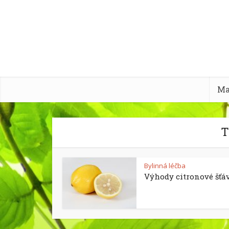
Ma
T
Bylinná léčba
Výhody citronové šťá