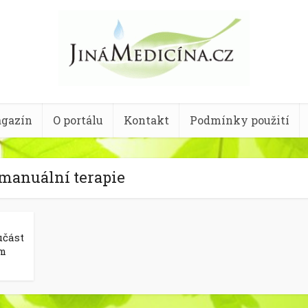
gazín
O portálu
Kontakt
Podmínky použití
 manuální terapie
učást
em