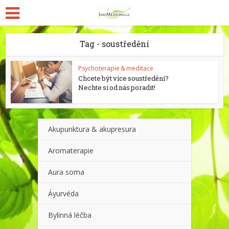
Tag - soustředění
Psychoterapie & meditace
Chcete být více soustředění?
Nechte si od nás poradit!
Akupunktura & akupresura
Aromaterapie
Aura soma
Áyurvéda
Bylinná léčba