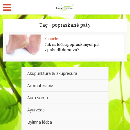
Tag - popraskané paty
Koupele
Jak na léčbu popraskaných pat
v pohodlí domova?
Akupunktura & akupresura
Aromaterapie
Aura soma
Áyurvéda
Bylinná léčba