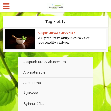
Tag - jehly
Akupunktura & akupresura
Akupresura vs akupunktura: Jaké
jsou rozdíly a kdy je...
Akupunktura & akupresura
Aromaterapie
Aura soma
Áyurvéda
Bylinná léčba