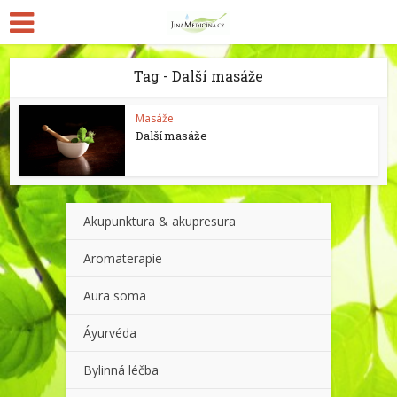
Tag - Další masáže
Masáže
Další masáže
Akupunktura & akupresura
Aromaterapie
Aura soma
Áyurvéda
Bylinná léčba